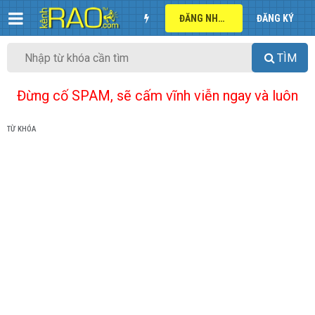
ĐĂNG NHẬP
ĐĂNG KÝ
TÌM
Đừng cố SPAM, sẽ cấm vĩnh viễn ngay và luôn
TỪ KHÓA