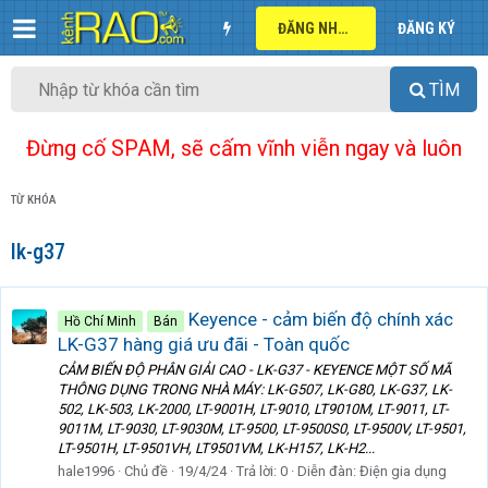
ĐĂNG NHẬP
ĐĂNG KÝ
TÌM
Đừng cố SPAM, sẽ cấm vĩnh viễn ngay và luôn
TỪ KHÓA
lk-g37
Keyence - cảm biến độ chính xác
Hồ Chí Minh
Bán
LK-G37 hàng giá ưu đãi - Toàn quốc
CẢM BIẾN ĐỘ PHÂN GIẢI CAO - LK-G37 - KEYENCE MỘT SỐ MÃ
THÔNG DỤNG TRONG NHÀ MÁY: LK-G507, LK-G80, LK-G37, LK-
502, LK-503, LK-2000, LT-9001H, LT-9010, LT9010M, LT-9011, LT-
9011M, LT-9030, LT-9030M, LT-9500, LT-9500S0, LT-9500V, LT-9501,
LT-9501H, LT-9501VH, LT9501VM, LK-H157, LK-H2...
hale1996
Chủ đề
19/4/24
Trả lời: 0
Diễn đàn:
Điện gia dụng