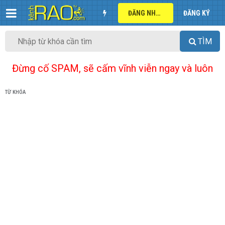
ĐĂNG NHẬP
ĐĂNG KÝ
TÌM
Đừng cố SPAM, sẽ cấm vĩnh viễn ngay và luôn
TỪ KHÓA