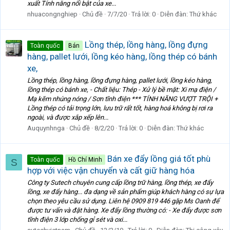
xuất Tính năng nổi bật của xe...
nhuacongnghiep
Chủ đề
7/7/20
Trả lời: 0
Diễn đàn:
Thứ khác
Lồng thép, lồng hàng, lồng đựng
Toàn quốc
Bán
hàng, pallet lưới, lồng kéo hàng, lồng thép có bánh
xe,
Lồng thép, lồng hàng, lồng đựng hàng, pallet lưới, lồng kéo hàng,
lồng thép có bánh xe, - Chất liệu: Thép - Xử lý bề mặt: Xi mạ điện /
Mạ kẽm nhúng nóng / Sơn tĩnh điện *** TÍNH NĂNG VƯỢT TRỘI +
Lồng thép có tải trọng lớn, lưu trữ rất tốt, hàng hoá không bị rơi ra
ngoài, và được xắp xếp lên...
Auquynhnga
Chủ đề
8/2/20
Trả lời: 0
Diễn đàn:
Thứ khác
Bán xe đẩy lồng giá tốt phù
Toàn quốc
Hồ Chí Minh
S
hợp với việc vận chuyển và cất giữ hàng hóa
Công ty Sutech chuyên cung cấp lồng trữ hàng, lồng thép, xe đẩy
lồng, xe đẩy hàng... đa dạng về sản phẩm giúp khách hàng có sự lựa
chọn theo yêu cầu sử dụng. Liên hệ 0909 819 446 gặp Ms Oanh để
được tư vấn và đặt hàng. Xe đẩy lồng thường có: - Xe đẩy được sơn
tĩnh điện 3 lớp chống gỉ sét và oxi...