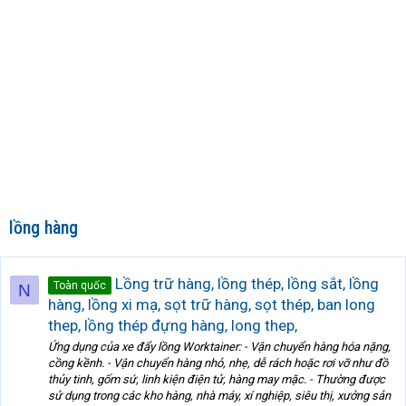
lồng hàng
Lồng trữ hàng, lồng thép, lồng sắt, lồng
Toàn quốc
N
hàng, lồng xi mạ, sọt trữ hàng, sọt thép, ban long
thep, lồng thép đựng hàng, long thep,
Ứng dụng của xe đẩy lồng Worktainer: - Vận chuyển hàng hóa nặng,
cồng kềnh. - Vận chuyển hàng nhỏ, nhẹ, dễ rách hoặc rơi vỡ như đồ
thủy tinh, gốm sứ, linh kiện điện tử, hàng may mặc. - Thường được
sử dụng trong các kho hàng, nhà máy, xí nghiệp, siêu thị, xưởng sản