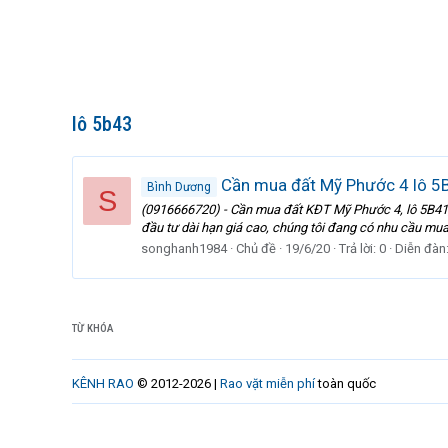
lô 5b43
Cần mua đất Mỹ Phước 4 lô 5B4
Bình Dương
S
(0916666720) - Cần mua đất KĐT Mỹ Phước 4, lô 5B41, l
đầu tư dài hạn giá cao, chúng tôi đang có nhu cầu mua gấ
songhanh1984
Chủ đề
19/6/20
Trả lời: 0
Diễn đàn
TỪ KHÓA
KÊNH RAO
© 2012-2026 |
Rao vặt miễn phí
toàn quốc