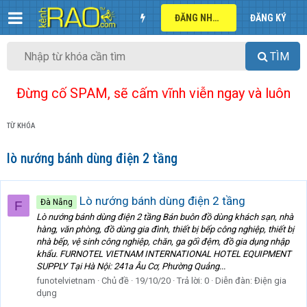
ĐĂNG NHẬP
ĐĂNG KÝ
TÌM
Đừng cố SPAM, sẽ cấm vĩnh viễn ngay và luôn
TỪ KHÓA
lò nướng bánh dùng điện 2 tầng
Lò nướng bánh dùng điện 2 tầng
Đà Nẵng
F
Lò nướng bánh dùng điện 2 tầng Bán buôn đồ dùng khách sạn, nhà
hàng, văn phòng, đồ dùng gia đình, thiết bị bếp công nghiệp, thiết bị
nhà bếp, vệ sinh công nghiệp, chăn, ga gối đệm, đồ gia dụng nhập
khẩu. FURNOTEL VIETNAM INTERNATIONAL HOTEL EQUIPMENT
SUPPLY Tại Hà Nội: 241a Âu Cơ, Phường Quảng...
funotelvietnam
Chủ đề
19/10/20
Trả lời: 0
Diễn đàn:
Điện gia
dụng