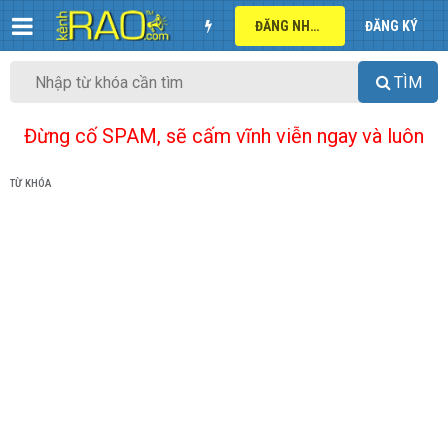
ĐĂNG NHẬP
ĐĂNG KÝ
TÌM
Đừng cố SPAM, sẽ cấm vĩnh viễn ngay và luôn
TỪ KHÓA