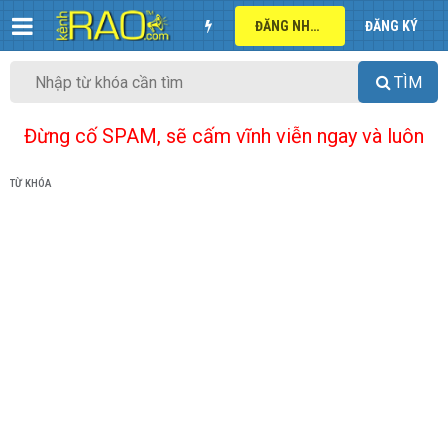
ĐĂNG NHẬP
ĐĂNG KÝ
TÌM
Đừng cố SPAM, sẽ cấm vĩnh viễn ngay và luôn
TỪ KHÓA