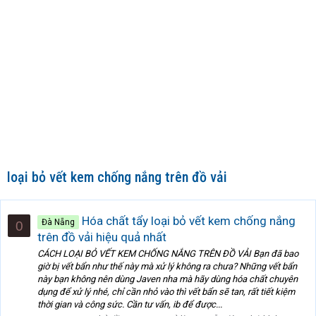
loại bỏ vết kem chống nắng trên đồ vải
Hóa chất tẩy loại bỏ vết kem chống nắng
Đà Nẵng
0
trên đồ vải hiệu quả nhất
CÁCH LOẠI BỎ VẾT KEM CHỐNG NẮNG TRÊN ĐỒ VẢI Bạn đã bao
giờ bị vết bẩn như thế này mà xử lý không ra chưa? Những vết bẩn
này bạn không nên dùng Javen nha mà hãy dùng hóa chất chuyên
dụng để xử lý nhé, chỉ cần nhỏ vào thì vết bẩn sẽ tan, rất tiết kiệm
thời gian và công sức. Cần tư vấn, ib để được...