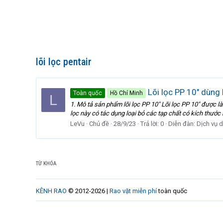
lõi lọc pentair
Lõi lọc PP 10" dùng 
Toàn quốc
Hồ Chí Minh
L
1. Mô tả sản phẩm lõi lọc PP 10" Lõi lọc PP 10" được là
lọc này có tác dụng loại bỏ các tạp chất có kích thước
LeVu
Chủ đề
28/9/23
Trả lời: 0
Diễn đàn:
Dịch vụ 
TỪ KHÓA
KÊNH RAO
© 2012-2026 |
Rao vặt miễn phí
toàn quốc