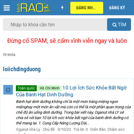
ĐĂNG NHẬP
ĐĂNG KÝ
TÌM
Đừng cố SPAM, sẽ cấm vĩnh viễn ngay và luôn
TỪ KHÓA
loiichdingduong
10 Lợi Ích Sức Khỏe Bất Ngờ
Toàn quốc
Hồ Chí Minh
O
Của Bánh Hạt Dinh Dưỡng
Bánh hạt dinh dưỡng không chỉ là một món tráng miệng ngon
miệnghay một món ăn vặt mà còn có thể là một phần quan trọng của
chế độ ăn uống dinh dưỡng. Trong bài viết này, Oganut nhà LY sẽ
chia sẻ với bạn 10 lợi ích sức khỏe bất ngờ của bánh dinh dưỡng có
thể mang lại. 1. Cung Cấp Năng Lượng Dài...
Oganut nhà Ly
Chủ đề
9/10/23
Trả lời: 0
Diễn đàn:
Chăm sóc