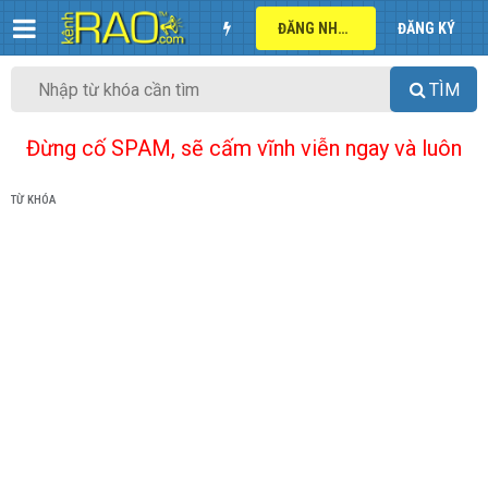
ĐĂNG NHẬP
ĐĂNG KÝ
TÌM
Đừng cố SPAM, sẽ cấm vĩnh viễn ngay và luôn
TỪ KHÓA