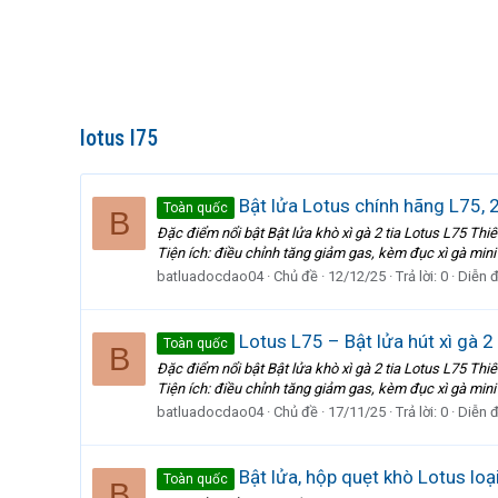
lotus l75
Bật lửa Lotus chính hãng L75, 
Toàn quốc
B
Đặc điểm nổi bật Bật lửa khò xì gà 2 tia Lotus L75 Thi
Tiện ích: điều chỉnh tăng giảm gas, kèm đục xì gà mini v
batluadocdao04
Chủ đề
12/12/25
Trả lời: 0
Diễn 
Lotus L75 – Bật lửa hút xì gà 2
Toàn quốc
B
Đặc điểm nổi bật Bật lửa khò xì gà 2 tia Lotus L75 Thi
Tiện ích: điều chỉnh tăng giảm gas, kèm đục xì gà mini v
batluadocdao04
Chủ đề
17/11/25
Trả lời: 0
Diễn 
Bật lửa, hộp quẹt khò Lotus loạ
Toàn quốc
B