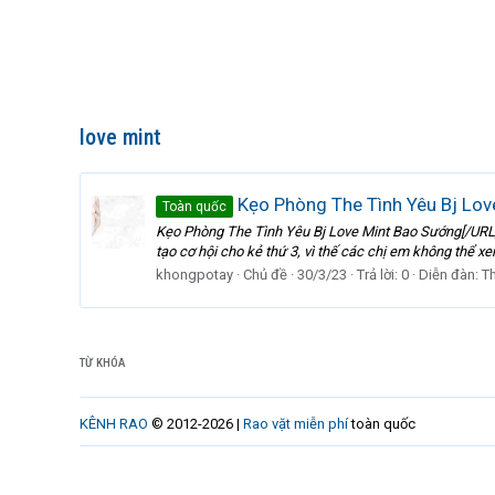
love mint
Kẹo Phòng The Tình Yêu Bj Lov
Toàn quốc
Kẹo Phòng The Tình Yêu Bj Love Mint Bao Sướng[/URL] -
tạo cơ hội cho kẻ thứ 3, vì thế các chị em không thể 
khongpotay
Chủ đề
30/3/23
Trả lời: 0
Diễn đàn:
T
TỪ KHÓA
KÊNH RAO
© 2012-2026 |
Rao vặt miễn phí
toàn quốc