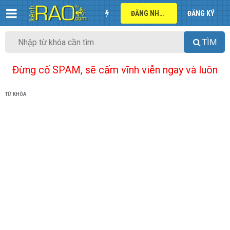
ĐĂNG NHẬP
ĐĂNG KÝ
TÌM
Đừng cố SPAM, sẽ cấm vĩnh viễn ngay và luôn
TỪ KHÓA