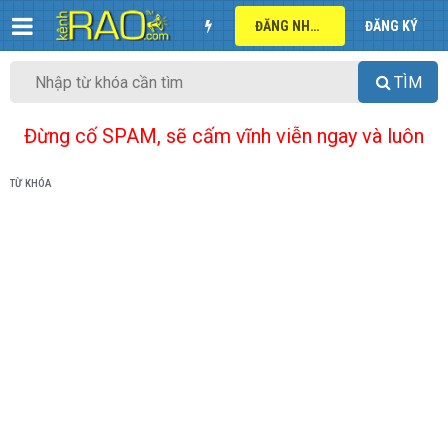
ĐĂNG NHẬP
ĐĂNG KÝ
TÌM
Đừng cố SPAM, sẽ cấm vĩnh viễn ngay và luôn
TỪ KHÓA