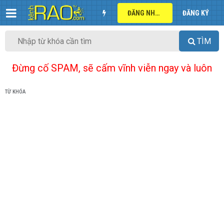
ĐĂNG NHẬP
ĐĂNG KÝ
TÌM
Đừng cố SPAM, sẽ cấm vĩnh viễn ngay và luôn
TỪ KHÓA