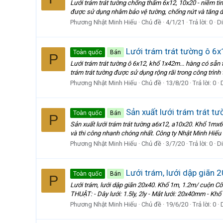
Lưới trám trát tường chống thấm 6x12, 10x20 - niềm tin 
được sử dụng nhằm bảo vệ tường, chống nứt và tăng độ
Phương Nhật Minh Hiếu
Chủ đề
4/1/21
Trả lời: 0
D
Lưới trám trát tường ô 6x
Toàn quốc
Bán
P
Lưới trám trát tường ô 6x12, khổ 1x42m... hàng có sẵn tạ
trám trát tường được sử dụng rộng rãi trong công trình
Phương Nhật Minh Hiếu
Chủ đề
13/8/20
Trả lời: 0
Sản xuất lưới trám trát 
Toàn quốc
Bán
P
Sản xuất lưới trám trát tường a6x12, a10x20. Khổ 1mx6
và thi công nhanh chóng nhất. Công ty Nhật Minh Hiếu sả
Phương Nhật Minh Hiếu
Chủ đề
3/7/20
Trả lời: 0
D
Lưới trám, lưới dập giãn 
Toàn quốc
Bán
P
Lưới trám, lưới dập giãn 20x40. Khổ 1m, 1.2m/ cuộn C
THUẬT: - Dây lưới: 1.5ly, 2ly - Mắt lưới: 20x40mm - Kh
Phương Nhật Minh Hiếu
Chủ đề
19/6/20
Trả lời: 0