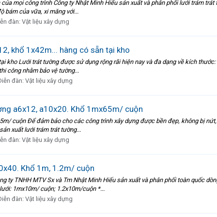
của mọi công trình Công ty Nhật Minh Hiếu sản xuất và phân phối lưới trám trát t
 bám của vữa, xi măng với...
iễn đàn:
Vật liệu xây dựng
12, khổ 1x42m... hàng có sẵn tại kho
i kho Lưới trát tường được sử dụng rộng rãi hiện nay và đa dạng về kích thước: lư
 thi công nhằm bảo vệ tường...
Diễn đàn:
Vật liệu xây dựng
tường a6x12, a10x20. Khổ 1mx65m/ cuộn
5m/ cuộn Để đảm bảo cho các công trình xây dựng được bền đẹp, không bị nứt, th
n xuất lưới trám trát tường...
iễn đàn:
Vật liệu xây dựng
20x40. Khổ 1m, 1.2m/ cuộn
ông ty TNHH MTV Sx và Tm Nhật Minh Hiếu sản xuất và phân phối toàn quốc dòng
ổ lưới: 1mx10m/ cuộn; 1.2x10m/cuộn *...
Diễn đàn:
Vật liệu xây dựng