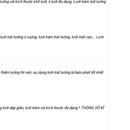
ường với kích thước khổ lưới, ô lưới đa dạng. Lưới trám trát tường
ới trát tường ô vuông, lưới trám trát tường, lưới mắt cáo,... Lưới
ấm tường thì việc sự dụng lưới trát tường là biện phát tốt nhất
 lưới dập giãn, lưới trám với kích thước đa dạng * THÔNG SỐ KĨ