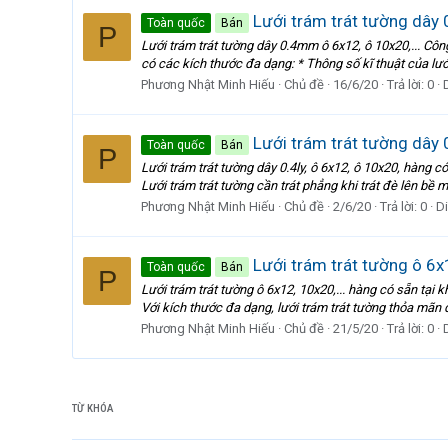
Lưới trám trát tường dây 
Toàn quốc
Bán
P
Lưới trám trát tường dây 0.4mm ô 6x12, ô 10x20,... Cô
có các kích thước đa dạng: * Thông số kĩ thuật của lưới 
Phương Nhật Minh Hiếu
Chủ đề
16/6/20
Trả lời: 0
Lưới trám trát tường dây 0
Toàn quốc
Bán
P
Lưới trám trát tường dây 0.4ly, ô 6x12, ô 10x20, hàng
Lưới trám trát tường cần trát phẳng khi trát đè lên bề mặ
Phương Nhật Minh Hiếu
Chủ đề
2/6/20
Trả lời: 0
D
Lưới trám trát tường ô 6x1
Toàn quốc
Bán
P
Lưới trám trát tường ô 6x12, 10x20,... hàng có sẵn tại
Với kích thước đa dạng, lưới trám trát tường thỏa mãn
Phương Nhật Minh Hiếu
Chủ đề
21/5/20
Trả lời: 0
TỪ KHÓA