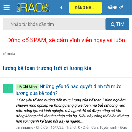
ĐĂNG NHẬP
ĐĂNG KÝ
TÌM
Đừng cố SPAM, sẽ cấm vĩnh viễn ngay và luôn
TỪ KHÓA
lương kế toán trương trời ơi lương kìa
Những yếu tố nào quyết định tới mức
Hồ Chí Minh
T
lương của kế toán?
1.Các yêu tố ảnh hưởng đến mức lương của kế toán ? Kinh nghiệm
chuyên môn nghiệp vụ Không riêng gì kế toán mà bất cứ công việc
nào, năng lực và kinh nghiệm mà người đó có được cũng có tác
động không nhỏ vào thu nhập của họ. Điều này càng thể hiện rõ ràng
hơn với ngành kế toán bởi đây là ngành...
thinhname
Chủ đề
16/7/22
Trả lời: 0
Diễn đàn:
Tuyển sinh - Đào