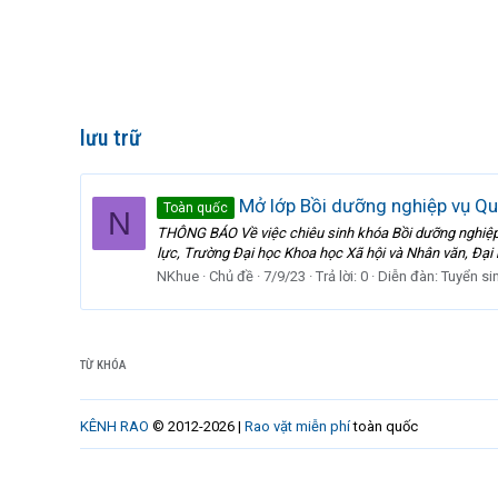
lưu trữ
Mở lớp Bồi dưỡng nghiệp vụ Quả
Toàn quốc
N
THÔNG BÁO Về việc chiêu sinh khóa Bồi dưỡng nghiệp v
lực, Trường Đại học Khoa học Xã hội và Nhân văn, Đại
NKhue
Chủ đề
7/9/23
Trả lời: 0
Diễn đàn:
Tuyển si
TỪ KHÓA
KÊNH RAO
© 2012-2026 |
Rao vặt miễn phí
toàn quốc