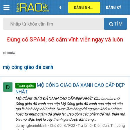
ĐĂNG NHẬP
ĐĂNG KÝ
TÌM
Đừng cố SPAM, sẽ cấm vĩnh viễn ngay và luôn
TỪ KHÓA
mộ công giáo đá xanh
MỘ CÔNG GIÁO ĐÁ XANH CAO CẤP ĐẸP
Toàn quốc
D
NHẤT
MỘ CÔNG GIÁO ĐÁ XANH CAO CẤP ĐẸP NHẤT Cấu tạo của mộ
Công giáo đá xanh cao cấp Mộ Công giáo đá xanh cao cấp có cấu
tạo là hình hộp chữ nhật. Được làm bằng đá nguyên khối tự nhiên
hoặc từ những tấm đá ghép lại. Bao gồm các phần: đế mộ, thân mộ,
bia mộ. Đặc biệt là cây thánh giá được đặt trang...
damyngheninhbinh
Chủ đề
6/9/22
Trả lời: 0
Diễn đàn:
Thi công