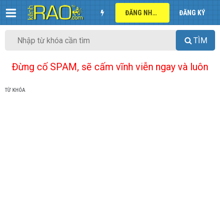
ĐĂNG NHẬP
ĐĂNG KÝ
TÌM
Đừng cố SPAM, sẽ cấm vĩnh viễn ngay và luôn
TỪ KHÓA