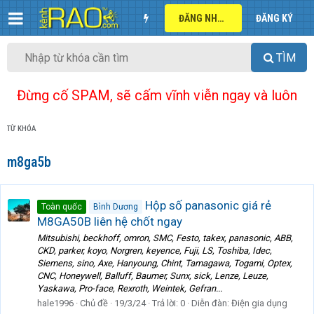
ĐĂNG NHẬP
ĐĂNG KÝ
TÌM
Đừng cố SPAM, sẽ cấm vĩnh viễn ngay và luôn
TỪ KHÓA
m8ga5b
Hộp số panasonic giá rẻ
Toàn quốc
Bình Dương
M8GA50B liên hệ chốt ngay
Mitsubishi, beckhoff, omron, SMC, Festo, takex, panasonic, ABB,
CKD, parker, koyo, Norgren, keyence, Fuji, LS, Toshiba, Idec,
Siemens, sino, Axe, Hanyoung, Chint, Tamagawa, Togami, Optex,
CNC, Honeywell, Balluff, Baumer, Sunx, sick, Lenze, Leuze,
Yaskawa, Pro-face, Rexroth, Weintek, Gefran...
hale1996
Chủ đề
19/3/24
Trả lời: 0
Diễn đàn:
Điện gia dụng