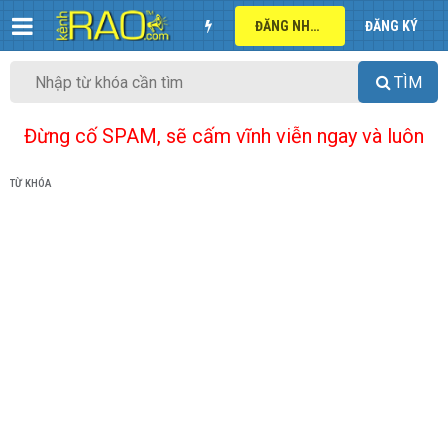
ĐĂNG NHẬP
ĐĂNG KÝ
TÌM
Đừng cố SPAM, sẽ cấm vĩnh viễn ngay và luôn
TỪ KHÓA