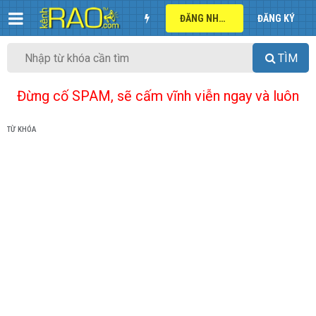
ĐĂNG NHẬP
ĐĂNG KÝ
TÌM
Đừng cố SPAM, sẽ cấm vĩnh viễn ngay và luôn
TỪ KHÓA