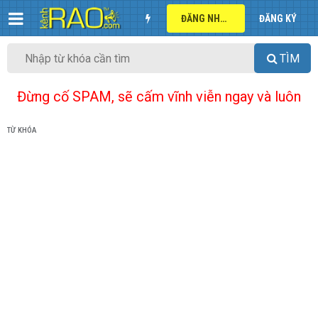
ĐĂNG NHẬP
ĐĂNG KÝ
TÌM
Đừng cố SPAM, sẽ cấm vĩnh viễn ngay và luôn
TỪ KHÓA