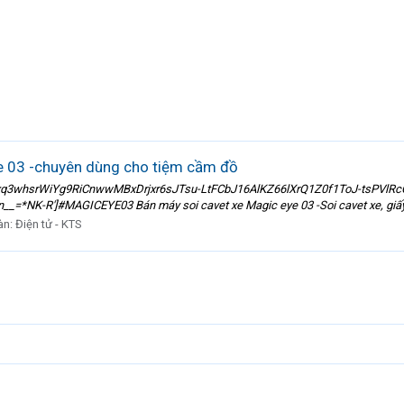
e 03 -chuyên dùng cho tiệm cầm đồ
whsrWiYg9RiCnwwMBxDrjxr6sJTsu-LtFCbJ16AlKZ66lXrQ1Z0f1ToJ-tsPVlRc
-R']#MAGICEYE03 Bán máy soi cavet xe Magic eye 03 -Soi cavet xe, giấy phé
àn:
Điện tử - KTS