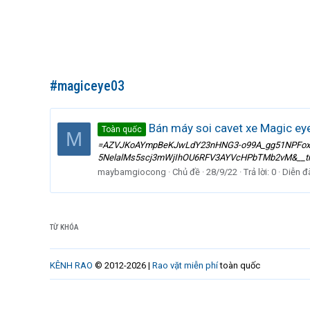
#magiceye03
Bán máy soi cavet xe Magic ey
Toàn quốc
M
=AZVJKoAYmpBeKJwLdY23nHNG3-o99A_gg51NPFoxq3
5NelalMs5scj3mWjIhOU6RFV3AYVcHPbTMb2vM&__tn__=*NK
maybamgiocong
Chủ đề
28/9/22
Trả lời: 0
Diễn đ
TỪ KHÓA
KÊNH RAO
© 2012-2026 |
Rao vặt miễn phí
toàn quốc