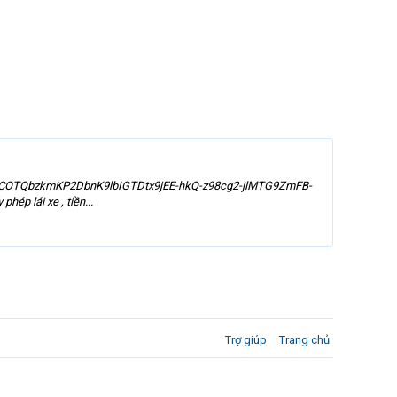
COTQbzkmKP2DbnK9lbIGTDtx9jEE-hkQ-z98cg2-jlMTG9ZmFB-
p lái xe , tiền...
Trợ giúp
Trang chủ