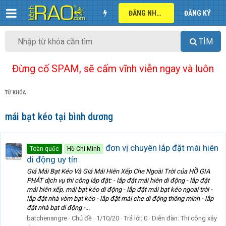
ĐĂNG NHẬP
ĐĂNG KÝ
TÌM
Đừng cố SPAM, sẽ cấm vĩnh viễn ngay và luôn
TỪ KHÓA
mái bạt kéo tại bình dương
đơn vị chuyên lắp đặt mái hiên
Toàn quốc
Hồ Chí Minh
di động uy tín
Giá Mái Bạt Kéo Và Giá Mái Hiên Xếp Che Ngoài Trời của HỒ GIA
PHÁT dịch vụ thi công lắp đặt: - lắp đặt mái hiên di động - lắp đặt
mái hiên xếp, mái bạt kéo di động - lắp đặt mái bạt kéo ngoài trời -
lắp đặt nhà vòm bạt kéo - lắp đặt mái che di động thông minh - lắp
đặt nhà bạt di động -...
batchenangre
Chủ đề
1/10/20
Trả lời: 0
Diễn đàn:
Thi công xây