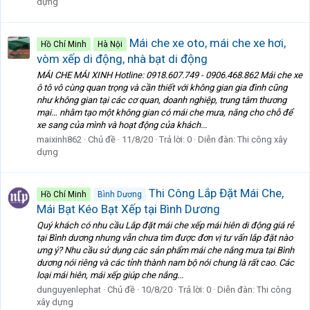
dựng
Mái che xe oto, mái che xe hơi,
Hồ Chí Minh
Hà Nội
vòm xếp di động, nhà bạt di động
MÁI CHE MÁI XINH Hotline: 0918.607.749 - 0906.468.862 Mái che xe
ô tô vô cùng quan trọng và cần thiết với không gian gia đình cũng
như không gian tại các cơ quan, doanh nghiệp, trung tâm thương
mại… nhằm tạo một không gian có mái che mưa, nắng cho chỗ để
xe sang của mình và hoạt động của khách...
maixinh862
Chủ đề
11/8/20
Trả lời: 0
Diễn đàn:
Thi công xây
dựng
Thi Công Lắp Đặt Mái Che,
Hồ Chí Minh
Bình Dương
Mái Bạt Kéo Bạt Xếp tại Bình Dương
Quý khách có nhu cầu Lắp đặt mái che xếp mái hiên di động giá rẻ
tại Bình dương nhưng vẫn chưa tìm được đơn vị tư vấn lắp đặt nào
ưng ý? Nhu cầu sử dụng các sản phẩm mái che nắng mưa tại Bình
dương nói riêng và các tỉnh thành nam bộ nói chung là rất cao. Các
loại mái hiên, mái xếp giúp che nắng...
dunguyenlephat
Chủ đề
10/8/20
Trả lời: 0
Diễn đàn:
Thi công
xây dựng