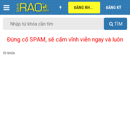
ĐĂNG NHẬP
ĐĂNG KÝ
TÌM
Đừng cố SPAM, sẽ cấm vĩnh viễn ngay và luôn
TỪ KHÓA