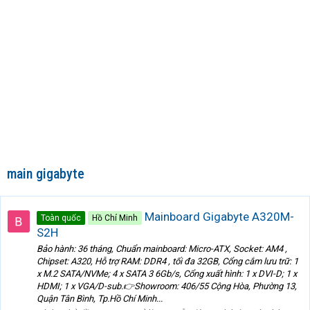
main gigabyte
Mainboard Gigabyte A320M-
Toàn quốc
Hồ Chí Minh
S2H
Bảo hành: 36 tháng, Chuẩn mainboard: Micro-ATX, Socket: AM4 ,
Chipset: A320, Hỗ trợ RAM: DDR4 , tối đa 32GB, Cổng cắm lưu trữ: 1
x M.2 SATA/NVMe; 4 x SATA 3 6Gb/s, Cổng xuất hình: 1 x DVI-D; 1 x
HDMI; 1 x VGA/D-sub.👉Showroom: 406/55 Cộng Hòa, Phường 13,
Quận Tân Bình, Tp.Hồ Chí Minh...