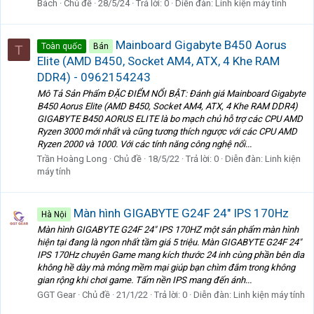
Bách
Chủ đề
28/5/24
Trả lời: 0
Diễn đàn:
Linh kiện máy tính
Mainboard Gigabyte B450 Aorus
Toàn quốc
Bán
T
Elite (AMD B450, Socket AM4, ATX, 4 Khe RAM
DDR4) - 0962154243
Mô Tả Sản Phẩm ĐẶC ĐIỂM NỔI BẬT: Đánh giá Mainboard Gigabyte
B450 Aorus Elite (AMD B450, Socket AM4, ATX, 4 Khe RAM DDR4)
GIGABYTE B450 AORUS ELITE là bo mạch chủ hỗ trợ các CPU AMD
Ryzen 3000 mới nhất và cũng tương thích ngược với các CPU AMD
Ryzen 2000 và 1000. Với các tính năng công nghệ nổi...
Trần Hoàng Long
Chủ đề
18/5/22
Trả lời: 0
Diễn đàn:
Linh kiện
máy tính
Màn hình GIGABYTE G24F 24″ IPS 170Hz
Hà Nội
Màn hình GIGABYTE G24F 24″ IPS 170HZ một sản phẩm màn hình
hiện tại đang là ngon nhất tầm giá 5 triệu. Màn GIGABYTE G24F 24″
IPS 170Hz chuyên Game mang kích thước 24 inh cùng phần bên dìa
không hề dày mà mỏng mềm mại giúp bạn chìm đắm trong không
gian rộng khi chơi game. Tấm nền IPS mang đến ánh...
GGT Gear
Chủ đề
21/1/22
Trả lời: 0
Diễn đàn:
Linh kiện máy tính