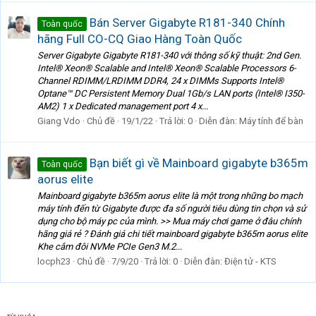
Bán Server Gigabyte R181-340 Chính
Toàn quốc
hãng Full CO-CQ Giao Hàng Toàn Quốc
Server Gigabyte Gigabyte R181-340 với thông số kỹ thuật: 2nd Gen.
Intel® Xeon® Scalable and Intel® Xeon® Scalable Processors 6-
Channel RDIMM/LRDIMM DDR4, 24 x DIMMs Supports Intel®
Optane™ DC Persistent Memory Dual 1Gb/s LAN ports (Intel® I350-
AM2) 1 x Dedicated management port 4 x...
Giang Vdo
Chủ đề
19/1/22
Trả lời: 0
Diễn đàn:
Máy tính để bàn
Bạn biết gì về Mainboard gigabyte b365m
Toàn quốc
aorus elite
Mainboard gigabyte b365m aorus elite là một trong những bo mạch
máy tính đến từ Gigabyte được đa số người tiêu dùng tin chọn và sử
dụng cho bộ máy pc của mình. >> Mua máy chơi game ở đâu chính
hãng giá rẻ ? Đánh giá chi tiết mainboard gigabyte b365m aorus elite
Khe cắm đôi NVMe PCIe Gen3 M.2...
locph23
Chủ đề
7/9/20
Trả lời: 0
Diễn đàn:
Điện tử - KTS