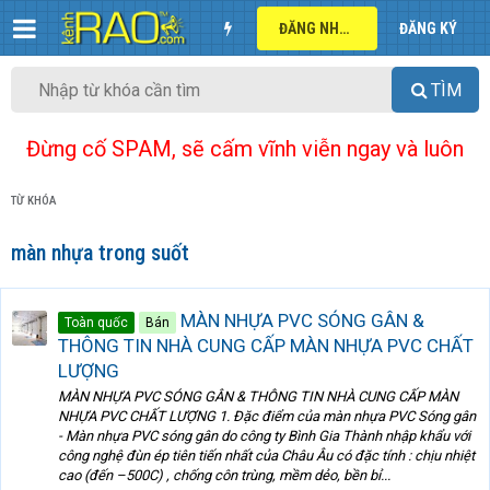
ĐĂNG NHẬP
ĐĂNG KÝ
TÌM
Đừng cố SPAM, sẽ cấm vĩnh viễn ngay và luôn
TỪ KHÓA
màn nhựa trong suốt
MÀN NHỰA PVC SÓNG GÂN &
Toàn quốc
Bán
THÔNG TIN NHÀ CUNG CẤP MÀN NHỰA PVC CHẤT
LƯỢNG
MÀN NHỰA PVC SÓNG GÂN & THÔNG TIN NHÀ CUNG CẤP MÀN
NHỰA PVC CHẤT LƯỢNG 1. Đặc điểm của màn nhựa PVC Sóng gân
- Màn nhựa PVC sóng gân do công ty Bình Gia Thành nhập khẩu với
công nghệ đùn ép tiên tiến nhất của Châu Âu có đặc tính : chịu nhiệt
cao (đến –500C) , chống côn trùng, mềm dẻo, bền bỉ...