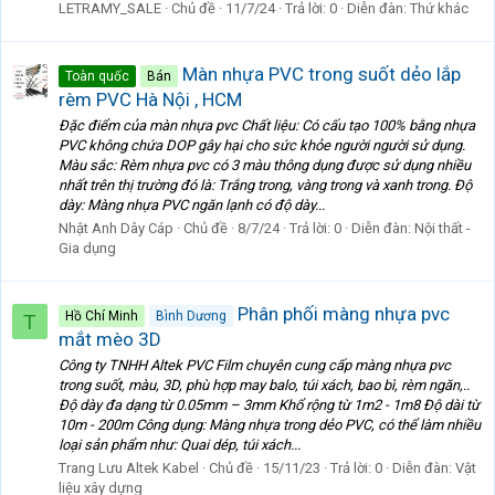
LETRAMY_SALE
Chủ đề
11/7/24
Trả lời: 0
Diễn đàn:
Thứ khác
Màn nhựa PVC trong suốt dẻo lắp
Toàn quốc
Bán
rèm PVC Hà Nội , HCM
Đặc điểm của màn nhựa pvc Chất liệu: Có cấu tạo 100% bằng nhựa
PVC không chứa DOP gây hại cho sức khỏe người người sử dụng.
Màu sắc: Rèm nhựa pvc có 3 màu thông dụng được sử dụng nhiều
nhất trên thị trường đó là: Trắng trong, vàng trong và xanh trong. Độ
dày: Màng nhựa PVC ngăn lạnh có độ dày...
Nhật Anh Dây Cáp
Chủ đề
8/7/24
Trả lời: 0
Diễn đàn:
Nội thất -
Gia dụng
Phân phối màng nhựa pvc
Hồ Chí Minh
Bình Dương
T
mắt mèo 3D
Công ty TNHH Altek PVC Film chuyên cung cấp màng nhựa pvc
trong suốt, màu, 3D, phù hợp may balo, túi xách, bao bì, rèm ngăn,..
Độ dày đa dạng từ 0.05mm – 3mm Khổ rộng từ 1m2 - 1m8 Độ dài từ
10m - 200m Công dụng: Màng nhựa trong dẻo PVC, có thể làm nhiều
loại sản phẩm như: Quai dép, túi xách...
Trang Lưu Altek Kabel
Chủ đề
15/11/23
Trả lời: 0
Diễn đàn:
Vật
liệu xây dựng