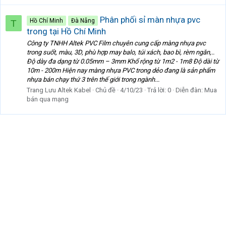
Phân phối sỉ màn nhựa pvc
Hồ Chí Minh
Đà Nẵng
T
trong tại Hồ Chí Minh
Công ty TNHH Altek PVC Film chuyên cung cấp màng nhựa pvc
trong suốt, màu, 3D, phù hợp may balo, túi xách, bao bì, rèm ngăn,..
Độ dày đa dạng từ 0.05mm – 3mm Khổ rộng từ 1m2 - 1m8 Độ dài từ
10m - 200m Hiện nay màng nhựa PVC trong dẻo đang là sản phẩm
nhựa bán chạy thứ 3 trên thế giới trong ngành...
Trang Lưu Altek Kabel
Chủ đề
4/10/23
Trả lời: 0
Diễn đàn:
Mua
bán qua mạng