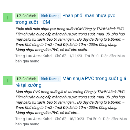
Phân phối màn nhựa pvc
Hồ Chí Minh
Bình Dương
T
trong suốt HCM
Phân phối màn nhựa pvc trong suốt HCM Công ty TNHH Altek PVC
Film chuyên cung cấp màng nhựa pvc trong suốt, màu, 3D, phù hợp
may balo, túi xách, bao bì, rèm ngăn,.. Độ dày đa dạng từ 0.05mm –
3mm Khổ rộng từ 1m2 - 1m8 Độ dài từ 10m - 200m Công dụng:
Màng nhựa trong dẻo PVC, có thể làm nhiều...
Trang Lưu Altek Kabel
Chủ đề
1/11/23
Trả lời: 0
Diễn đàn:
Mua
bán qua mạng
Màn nhựa PVC trong suốt giá
Hồ Chí Minh
Bình Dương
T
rẻ tại xưởng
Màn nhựa PVC trong suốt giá rẻ tại xưởng Công ty TNHH Altek PVC
Film chuyên cung cấp màng nhựa pvc trong suốt, màu, 3D, phù hợp
may balo, túi xách, bao bì, rèm ngăn,.. Độ dày đa dạng từ 0.05mm –
3mm Khổ rộng từ 1m2 - 1m8 Độ dài từ 10m - 200m Công dụng:
Màng nhựa trong dẻo PVC, có thể làm...
Trang Lưu Altek Kabel
Chủ đề
18/10/23
Trả lời: 0
Diễn đàn:
Mua
bán qua mạng