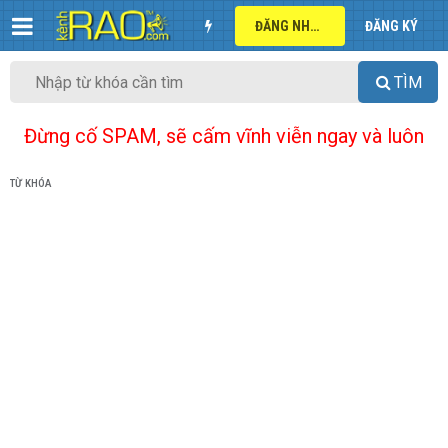
ĐĂNG NHẬP
ĐĂNG KÝ
TÌM
Đừng cố SPAM, sẽ cấm vĩnh viễn ngay và luôn
TỪ KHÓA