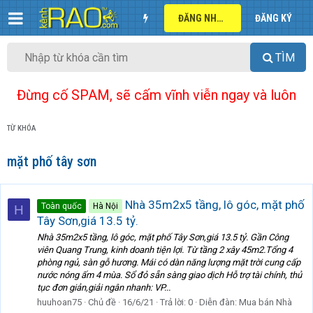
ĐĂNG NHẬP
ĐĂNG KÝ
TÌM
Đừng cố SPAM, sẽ cấm vĩnh viễn ngay và luôn
TỪ KHÓA
mặt phố tây sơn
Nhà 35m2x5 tầng, lô góc, mặt phố
Toàn quốc
Hà Nội
H
Tây Sơn,giá 13.5 tỷ.
Nhà 35m2x5 tầng, lô góc, mặt phố Tây Sơn,giá 13.5 tỷ. Gần Công
viên Quang Trung, kinh doanh tiện lợi. Từ tầng 2 xây 45m2.Tổng 4
phòng ngủ, sàn gỗ hương. Mái có dàn năng lượng mặt trời cung cấp
nước nóng ấm 4 mùa. Sổ đỏ sẵn sàng giao dịch Hỗ trợ tài chính, thủ
tục đơn giản,giải ngân nhanh: VP...
huuhoan75
Chủ đề
16/6/21
Trả lời: 0
Diễn đàn:
Mua bán Nhà