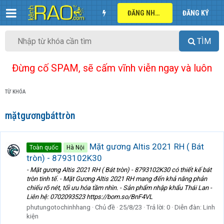
ĐĂNG NHẬP
ĐĂNG KÝ
TÌM
Đừng cố SPAM, sẽ cấm vĩnh viễn ngay và luôn
TỪ KHÓA
mặtgươngbáttròn
Mặt gương Altis 2021 RH ( Bát
Toàn quốc
Hà Nội
tròn) - 8793102K30
- Mặt gương Altis 2021 RH ( Bát tròn) - 8793102K30 có thiết kế bát
tròn tinh tế. - Mặt Gương Altis 2021 RH mang đến khả năng phản
chiếu rõ nét, tối ưu hóa tầm nhìn. - Sản phẩm nhập khẩu Thái Lan -
Liên hệ: 0702093523 https://bom.so/BnF4VL
phutungotochinhhang
Chủ đề
25/8/23
Trả lời: 0
Diễn đàn:
Linh
kiện