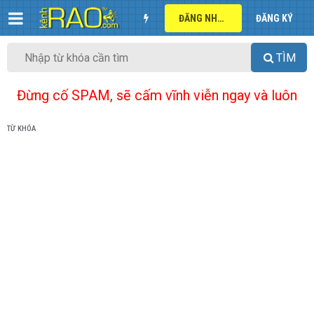
ĐĂNG NHẬP
ĐĂNG KÝ
TÌM
Đừng cố SPAM, sẽ cấm vĩnh viễn ngay và luôn
TỪ KHÓA