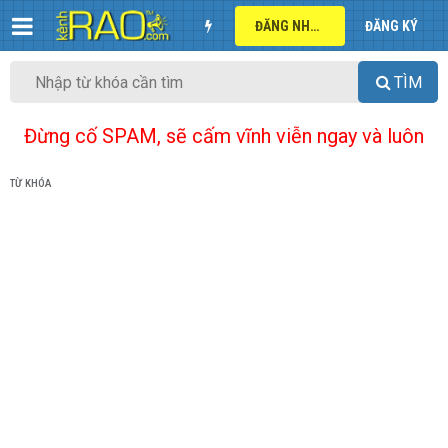
ĐĂNG NHẬP
ĐĂNG KÝ
TÌM
Đừng cố SPAM, sẽ cấm vĩnh viễn ngay và luôn
TỪ KHÓA