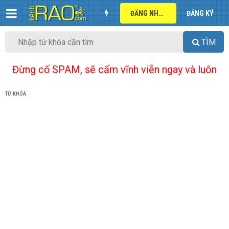
ĐĂNG NHẬP
ĐĂNG KÝ
TÌM
Đừng cố SPAM, sẽ cấm vĩnh viễn ngay và luôn
TỪ KHÓA