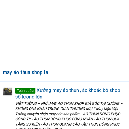
may áo thun shop la
Xưởng may áo thun , áo khoác bỏ shop
Toàn quốc
số lượng lớn
VIỆT TƯỜNG – NHÀ MAY ÁO THUN SHOP GIÁ GỐC TẠI XƯỞNG –
KHÔNG QUA KHÂU TRUNG GIAN THƯƠNG MẠI !! May Mặc Việt
Tường chuyên nhận may các sản phẩm: - ÁO THUN ĐỒNG PHỤC
CÔNG TY - ÁO THUN ĐỒNG PHỤC CÔNG NHÂN - ÁO THUN QUÀ
TẶNG SỰ KIỆN - ÁO THUN QUẢNG CÁO - ÁO THUN ĐỒNG PHỤC