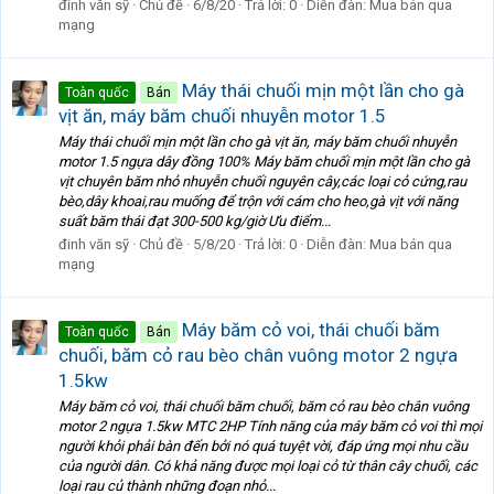
đinh văn sỹ
Chủ đề
6/8/20
Trả lời: 0
Diễn đàn:
Mua bán qua
mạng
Máy thái chuối mịn một lần cho gà
Toàn quốc
Bán
vịt ăn, máy băm chuối nhuyễn motor 1.5
Máy thái chuối mịn một lần cho gà vịt ăn, máy băm chuối nhuyễn
motor 1.5 ngựa dây đồng 100% Máy băm chuối mịn một lần cho gà
vịt chuyên băm nhỏ nhuyễn chuối nguyên cây,các loại cỏ cứng,rau
bèo,dây khoai,rau muống để trộn với cám cho heo,gà vịt với năng
suất băm thái đạt 300-500 kg/giờ Ưu điểm...
đinh văn sỹ
Chủ đề
5/8/20
Trả lời: 0
Diễn đàn:
Mua bán qua
mạng
Máy băm cỏ voi, thái chuối băm
Toàn quốc
Bán
chuối, băm cỏ rau bèo chân vuông motor 2 ngựa
1.5kw
Máy băm cỏ voi, thái chuối băm chuối, băm cỏ rau bèo chân vuông
motor 2 ngựa 1.5kw MTC 2HP Tính năng của máy băm cỏ voi thì mọi
người khỏi phải bàn đến bởi nó quá tuyệt vời, đáp ứng mọi nhu cầu
của người dân. Có khả năng được mọi loại cỏ từ thân cây chuối, các
loại rau củ thành những đoạn nhỏ...