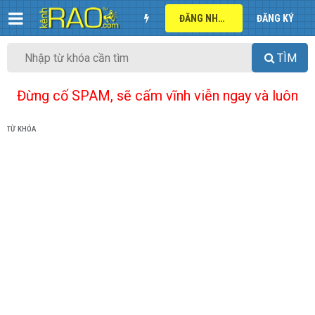
ĐĂNG NHẬP
ĐĂNG KÝ
TÌM
Đừng cố SPAM, sẽ cấm vĩnh viễn ngay và luôn
TỪ KHÓA