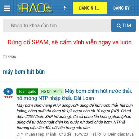
ĐĂNG NHẬP
ĐĂNG KÝ
TÌM
Đừng cố SPAM, sẽ cấm vĩnh viễn ngay và luôn
TỪ KHÓA
máy bơm hút bùn
Máy bơm chìm hút nước thải,
Toàn quốc
Hồ Chí Minh
hố móng NTP nhập khẩu Đài Loan
Máy bơm chìm hãng NTP dòng HSF dùng để hút nước thải, hút bùn
loãng, công suất đa dạng từ 1/3 ngựa cho tới 10 ngựa (HP). Có cả
điện 220V (bơm 3HP trở xuống). Có cả phao lẫn không phao (phao
dùng để tự động ngắt điện khi nước rút dưới chóp bơm. NTP là
thương hiệu lâu đời, nổi bậc trong các sản...
CTY Thuận Hiệp Thành
Chủ đề
16/9/23
Trả lời: 0
Diễn đàn:
Mua