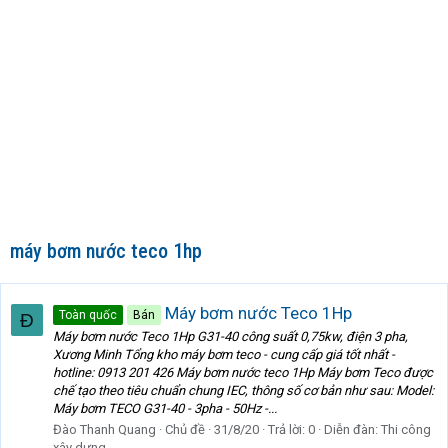
máy bơm nước teco 1hp
Máy bơm nước Teco 1Hp
Toàn quốc
Bán
Đ
Máy bơm nước Teco 1Hp G31-40 công suất 0,75kw, điện 3 pha,
Xương Minh Tổng kho máy bơm teco - cung cấp giá tốt nhất -
hotline: 0913 201 426 Máy bơm nước teco 1Hp Máy bơm Teco được
chế tạo theo tiêu chuẩn chung IEC, thông số cơ bản như sau: Model:
Máy bơm TECO G31-40 - 3pha - 50Hz -...
Đào Thanh Quang
Chủ đề
31/8/20
Trả lời: 0
Diễn đàn:
Thi công
xây dựng