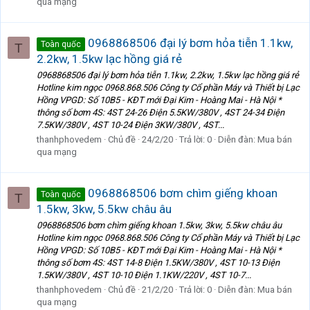
qua mạng
0968868506 đại lý bơm hỏa tiễn 1.1kw,
Toàn quốc
T
2.2kw, 1.5kw lạc hồng giá rẻ
0968868506 đại lý bơm hỏa tiễn 1.1kw, 2.2kw, 1.5kw lạc hồng giá rẻ
Hotline kim ngọc 0968.868.506 Công ty Cổ phần Máy và Thiết bị Lạc
Hồng VPGD: Số 10B5 - KĐT mới Đại Kim - Hoàng Mai - Hà Nội *
thông số bơm 4S: 4ST 24-26 Điện 5.5KW/380V , 4ST 24-34 Điện
7.5KW/380V , 4ST 10-24 Điện 3KW/380V , 4ST...
thanhphovedem
Chủ đề
24/2/20
Trả lời: 0
Diễn đàn:
Mua bán
qua mạng
0968868506 bơm chìm giếng khoan
Toàn quốc
T
1.5kw, 3kw, 5.5kw châu âu
0968868506 bơm chìm giếng khoan 1.5kw, 3kw, 5.5kw châu âu
Hotline kim ngọc 0968.868.506 Công ty Cổ phần Máy và Thiết bị Lạc
Hồng VPGD: Số 10B5 - KĐT mới Đại Kim - Hoàng Mai - Hà Nội *
thông số bơm 4S: 4ST 14-8 Điện 1.5KW/380V , 4ST 10-13 Điện
1.5KW/380V , 4ST 10-10 Điện 1.1KW/220V , 4ST 10-7...
thanhphovedem
Chủ đề
21/2/20
Trả lời: 0
Diễn đàn:
Mua bán
qua mạng