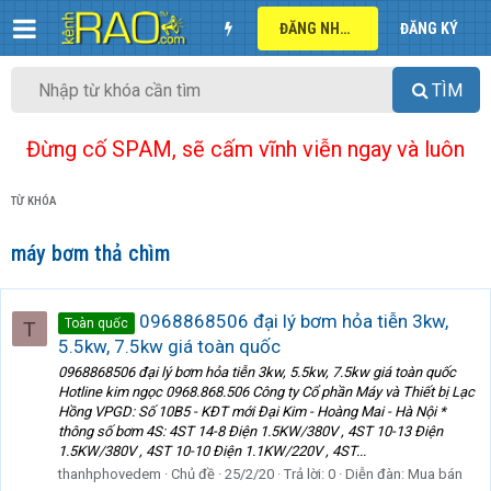
ĐĂNG NHẬP
ĐĂNG KÝ
TÌM
Đừng cố SPAM, sẽ cấm vĩnh viễn ngay và luôn
TỪ KHÓA
máy bơm thả chìm
0968868506 đại lý bơm hỏa tiễn 3kw,
Toàn quốc
T
5.5kw, 7.5kw giá toàn quốc
0968868506 đại lý bơm hỏa tiễn 3kw, 5.5kw, 7.5kw giá toàn quốc
Hotline kim ngọc 0968.868.506 Công ty Cổ phần Máy và Thiết bị Lạc
Hồng VPGD: Số 10B5 - KĐT mới Đại Kim - Hoàng Mai - Hà Nội *
thông số bơm 4S: 4ST 14-8 Điện 1.5KW/380V , 4ST 10-13 Điện
1.5KW/380V , 4ST 10-10 Điện 1.1KW/220V , 4ST...
thanhphovedem
Chủ đề
25/2/20
Trả lời: 0
Diễn đàn:
Mua bán