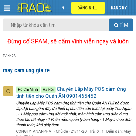
ĐĂNG NHẬP
ĐĂNG KÝ
TÌM
Đừng cố SPAM, sẽ cấm vĩnh viễn ngay và luôn
TỪ KHÓA
may cam ung gia re
Chuyên Lắp Máy POS cảm ứng
Hồ Chí Minh
Hà Nội
C
tính tiền cho Quán ĂN 0901465452
Chuyên Lắp Máy POS cảm ứng tính tiền cho Quán ĂN Full bộ được
lắp đặt bao gồm đầy đủ thiết bị tính tiền cần thiết tại quầy Thu Ngân
: - 1 Máy pos cảm ứng đời mới nhất, màn hình cảm ứng điện dung
thao tác rất nhạy - 1 Phần mềm quản lý bán hàng - 1 Máy in hóa đơn
thanh toán, khổ giấy 8cm...
CONGTYTANANPHAT
Chủ đề
21/11/20
Trả lời: 1
Diễn đàn:
Máy