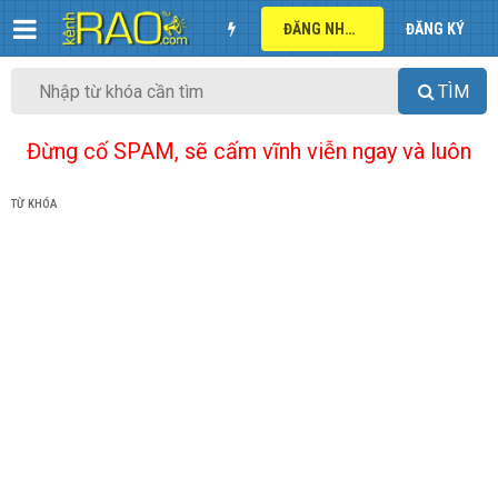
ĐĂNG NHẬP
ĐĂNG KÝ
TÌM
Đừng cố SPAM, sẽ cấm vĩnh viễn ngay và luôn
TỪ KHÓA