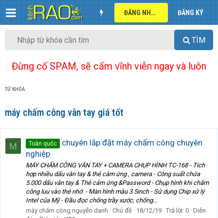
ĐĂNG NHẬP
ĐĂNG KÝ
TÌM
Đừng cố SPAM, sẽ cấm vĩnh viễn ngay và luôn
TỪ KHÓA
máy chấm công vân tay giá tốt
chuyên lắp đặt máy chấm công chuyên
Toàn quốc
M
nghiệp
MÁY CHẤM CÔNG VÂN TAY + CAMERA CHỤP HÌNH TC-168 - Tích
hợp nhiều dấu vân tay & thẻ cảm ứng , camera - Công suất chứa
5.000 dấu vân tay & Thẻ cảm ứng &Password - Chụp hình khi chấm
công luu vào thẻ nhớ. - Màn hình màu 3.5inch - Sử dụng Chip xử lý
Intel của Mỹ - Đầu đọc chống trầy xước, chống...
máy chấm công nguyễn danh
Chủ đề
18/12/19
Trả lời: 0
Diễn