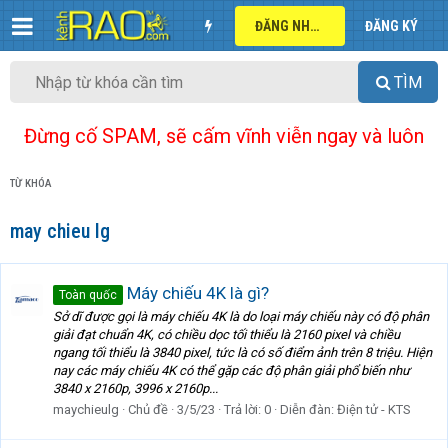
ĐĂNG NHẬP
ĐĂNG KÝ
TÌM
Đừng cố SPAM, sẽ cấm vĩnh viễn ngay và luôn
TỪ KHÓA
may chieu lg
Máy chiếu 4K là gì?
Toàn quốc
Sở dĩ được gọi là máy chiếu 4K là do loại máy chiếu này có độ phân
giải đạt chuẩn 4K, có chiều dọc tối thiểu là 2160 pixel và chiều
ngang tối thiểu là 3840 pixel, tức là có số điểm ảnh trên 8 triệu. Hiện
nay các máy chiếu 4K có thể gặp các độ phân giải phổ biến như
3840 x 2160p, 3996 x 2160p...
maychieulg
Chủ đề
3/5/23
Trả lời: 0
Diễn đàn:
Điện tử - KTS