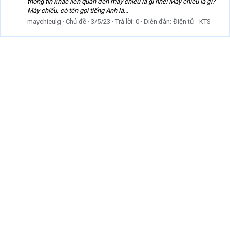
thông tin khác liên quan đến máy chiếu là gì nhé! Máy chiếu là gì?
Máy chiếu, có tên gọi tiếng Anh là...
maychieulg
Chủ đề
3/5/23
Trả lời: 0
Diễn đàn:
Điện tử - KTS