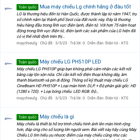
Mua máy chiếu Lg chính hãng ở đâu tốt
Toàn quốc
LG là thương hiệu đến từ Hàn Quốc, được thành lập từ năm 1947, trụ
sở chính nằm tại thành phố Seol của đất nước này. Đây là thương
hiệu hàng đầu trong lĩnh vực điện lạnh, điện tử. Với hơn 75 năm hoạt
động trong lĩnh vực điện tử, điện lạnh các sản phẩm của LG hiện đã
có vị thế nhất định trên thị...
maychieulg
Chủ đề
3/5/23
Trả lời: 0
Diễn đàn:
Điện tử - KTS
Máy chiếu LG PH510P LED
Toàn quốc
Máy chiếu LG PH510P giúp bạn không phải cảm nhận các kết nối
bằng cáp lộn xộn nữa. Chỉ cần kết nối điện thoại không dây, âm
thanh bluetooth và pin di động. Thông số kỹ thuật máy chiếu LG
CineBeam HD PH510P + Loại màn hình: DLP. + Độ phân giải gốc: HD
(1280 x 720). + Loại bóng chiếu: LED RGB. Độ...
maychieulg
Chủ đề
3/5/23
Trả lời: 0
Diễn đàn:
Điện tử - KTS
Máy chiếu là gì
Toàn quốc
Máy chiếu là thiết bị hỗ trợ trình chiếu hình ảnh lên màn hình rộng
hơn, đáp ứng cho số lượng lớn người xem. Bài viết này hãy cùng Máy
Chiếu LG tìm hiểu ưu nhược điểm của máy chiếu cũng như các