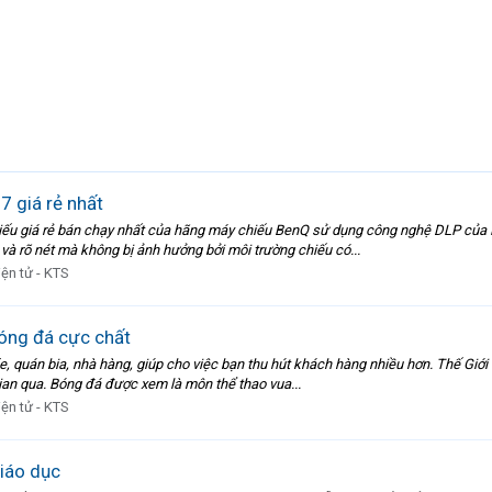
 giá rẻ nhất
ếu giá rẻ bán chạy nhất của hãng máy chiếu BenQ sử dụng công nghệ DLP của
 và rõ nét mà không bị ảnh hưởng bởi môi trường chiếu có...
iện tử - KTS
óng đá cực chất
, quán bia, nhà hàng, giúp cho việc bạn thu hút khách hàng nhiều hơn. Thế Giới M
ian qua. Bóng đá được xem là môn thể thao vua...
iện tử - KTS
iáo dục