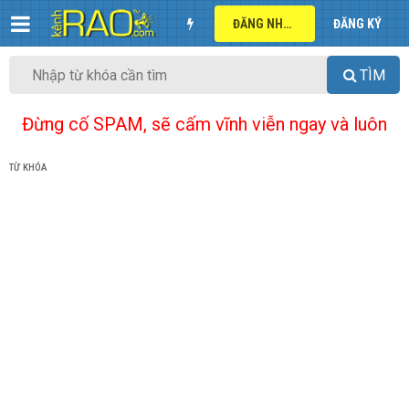
ĐĂNG NHẬP
ĐĂNG KÝ
TÌM
Đừng cố SPAM, sẽ cấm vĩnh viễn ngay và luôn
TỪ KHÓA