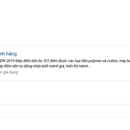
ính hãng
19 Máy đếm tiền bc 31f đếm được các loại tiền polymer và cotton, máy băng t
áy đếm tiền tự động nhận biết mệnh giá, hiển thị mệnh...
ện gia dụng