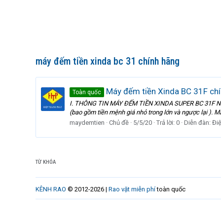
máy đếm tiền xinda bc 31 chính hãng
Máy đếm tiền Xinda BC 31F ch
Toàn quốc
I. THÔNG TIN MÁY ĐẾM TIỀN XINDA SUPER BC 31F NEW 20
(bao gồm tiền mệnh giá nhỏ trong lớn và ngược lại ). M
maydemtien
Chủ đề
5/5/20
Trả lời: 0
Diễn đàn:
Đi
TỪ KHÓA
KÊNH RAO
© 2012-2026 |
Rao vặt miễn phí
toàn quốc