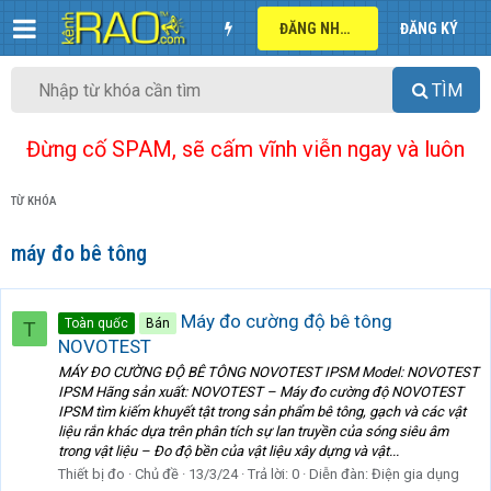
ĐĂNG NHẬP
ĐĂNG KÝ
TÌM
Đừng cố SPAM, sẽ cấm vĩnh viễn ngay và luôn
TỪ KHÓA
máy đo bê tông
Máy đo cường độ bê tông
Toàn quốc
Bán
T
NOVOTEST
MÁY ĐO CƯỜNG ĐỘ BÊ TÔNG NOVOTEST IPSM Model: NOVOTEST
IPSM Hãng sản xuất: NOVOTEST – Máy đo cường độ NOVOTEST
IPSM tìm kiếm khuyết tật trong sản phẩm bê tông, gạch và các vật
liệu rắn khác dựa trên phân tích sự lan truyền của sóng siêu âm
trong vật liệu – Đo độ bền của vật liệu xây dựng và vật...
Thiết bị đo
Chủ đề
13/3/24
Trả lời: 0
Diễn đàn:
Điện gia dụng