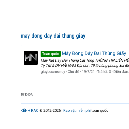
may dong day dai thung giay
Máy Đóng Dây Đai Thùng Giấy
Toàn quốc
Máy Rút Dây Đai Thùng Cát Tông THÔNG TIN LIÊN HỆ: 
Ty TM & DV HẢI NAM Địa chỉ : 79 lê hồng phong ,ba đì
giaybacmoney
Chủ đề
19/7/21
Trả lời: 0
Diễn đàn
TỪ KHÓA
KÊNH RAO
© 2012-2026 |
Rao vặt miễn phí
toàn quốc