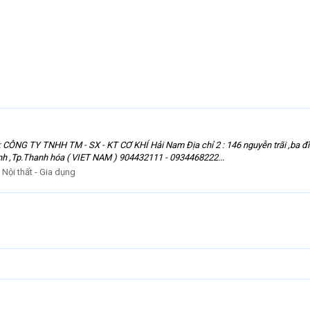
CÔNG TY TNHH TM - SX - KT CƠ KHÍ Hải Nam Địa chỉ 2 : 146 nguyễn trãi ,ba đ
nh ,Tp.Thanh hóa ( VIET NAM ) 904432111 - 0934468222...
:
Nội thất - Gia dụng