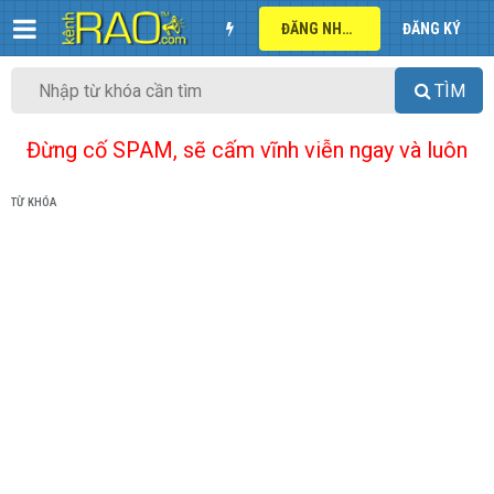
ĐĂNG NHẬP
ĐĂNG KÝ
TÌM
Đừng cố SPAM, sẽ cấm vĩnh viễn ngay và luôn
TỪ KHÓA