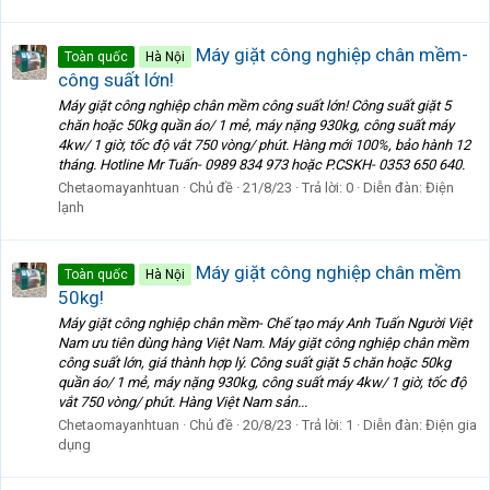
Máy giặt công nghiệp chân mềm-
Toàn quốc
Hà Nội
công suất lớn!
Máy giặt công nghiệp chân mềm công suất lớn! Công suất giặt 5
chăn hoặc 50kg quần áo/ 1 mẻ, máy nặng 930kg, công suất máy
4kw/ 1 giờ, tốc độ vắt 750 vòng/ phút. Hàng mới 100%, bảo hành 12
tháng. Hotline Mr Tuấn- 0989 834 973 hoặc P.CSKH- 0353 650 640.
Chetaomayanhtuan
Chủ đề
21/8/23
Trả lời: 0
Diễn đàn:
Điện
lạnh
Máy giặt công nghiệp chân mềm
Toàn quốc
Hà Nội
50kg!
Máy giặt công nghiệp chân mềm- Chế tạo máy Anh Tuấn Người Việt
Nam ưu tiên dùng hàng Việt Nam. Máy giặt công nghiệp chân mềm
công suất lớn, giá thành hợp lý. Công suất giặt 5 chăn hoặc 50kg
quần áo/ 1 mẻ, máy nặng 930kg, công suất máy 4kw/ 1 giờ, tốc độ
vắt 750 vòng/ phút. Hàng Việt Nam sản...
Chetaomayanhtuan
Chủ đề
20/8/23
Trả lời: 1
Diễn đàn:
Điện gia
dụng