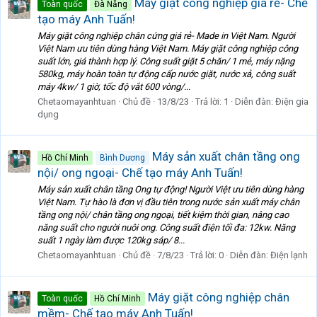
Máy giặt công nghiệp giá rẻ- Chế
Toàn quốc
Đà Nẵng
tạo máy Anh Tuấn!
Máy giặt công nghiệp chân cứng giá rẻ- Made in Việt Nam. Người
Việt Nam ưu tiên dùng hàng Việt Nam. Máy giặt công nghiệp công
suất lớn, giá thành hợp lý. Công suất giặt 5 chăn/ 1 mẻ, máy nặng
580kg, máy hoàn toàn tự động cấp nước giặt, nước xả, công suất
máy 4kw/ 1 giờ, tốc độ vắt 600 vòng/...
Chetaomayanhtuan
Chủ đề
13/8/23
Trả lời: 1
Diễn đàn:
Điện gia
dụng
Máy sản xuất chân tầng ong
Hồ Chí Minh
Bình Dương
nội/ ong ngoại- Chế tạo máy Anh Tuấn!
Máy sản xuất chân tầng Ong tự động! Người Việt ưu tiên dùng hàng
Việt Nam. Tự hào là đơn vị đầu tiên trong nước sản xuất máy chân
tầng ong nội/ chân tầng ong ngoại, tiết kiệm thời gian, nâng cao
năng suất cho người nuôi ong. Công suất điện tối đa: 12kw. Năng
suất 1 ngày làm được 120kg sáp/ 8...
Chetaomayanhtuan
Chủ đề
7/8/23
Trả lời: 0
Diễn đàn:
Điện lạnh
Máy giặt công nghiệp chân
Toàn quốc
Hồ Chí Minh
mềm- Chế tạo máy Anh Tuấn!