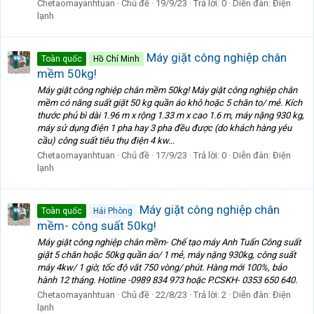
Chetaomayanhtuan
Chủ đề
19/9/23
Trả lời: 0
Diễn đàn:
Điện
lạnh
Máy giặt công nghiệp chân
Toàn quốc
Hồ Chí Minh
mềm 50kg!
Máy giặt công nghiệp chân mềm 50kg! Máy giặt công nghiệp chân
mềm có năng suất giặt 50 kg quần áo khô hoặc 5 chăn to/ mẻ. Kích
thước phủ bì dài 1.96 m x rộng 1.33 m x cao 1.6 m, máy nặng 930 kg,
máy sử dụng điện 1 pha hay 3 pha đều được (do khách hàng yêu
cầu) công suất tiêu thụ điện 4 kw...
Chetaomayanhtuan
Chủ đề
17/9/23
Trả lời: 0
Diễn đàn:
Điện
lạnh
Máy giặt công nghiệp chân
Toàn quốc
Hải Phòng
mềm- công suất 50kg!
Máy giặt công nghiệp chân mềm- Chế tạo máy Anh Tuấn Công suất
giặt 5 chăn hoặc 50kg quần áo/ 1 mẻ, máy nặng 930kg, công suất
máy 4kw/ 1 giờ, tốc độ vắt 750 vòng/ phút. Hàng mới 100%, bảo
hành 12 tháng. Hotline -0989 834 973 hoặc P.CSKH- 0353 650 640.
Chetaomayanhtuan
Chủ đề
22/8/23
Trả lời: 2
Diễn đàn:
Điện
lạnh