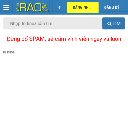
ĐĂNG NHẬP
ĐĂNG KÝ
TÌM
Đừng cố SPAM, sẽ cấm vĩnh viễn ngay và luôn
TỪ KHÓA