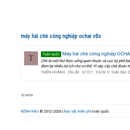
máy hái chè công nghiệp ochai v8s
Máy hái chè công nghiệp OCHAI
Toàn quốc
T
Chè là một thứ thức uống quen thuộc và cực kỳ phổ biến
đem lại nhiều lợi ích cho cơ thể. Vì vậy, cây chè được t
THIÊN HOÀNG
Chủ đề
5/7/21
Trả lời: 0
Diễn đàn:
TỪ KHÓA
KÊNH RAO
© 2012-2026 |
Rao vặt miễn phí
toàn quốc